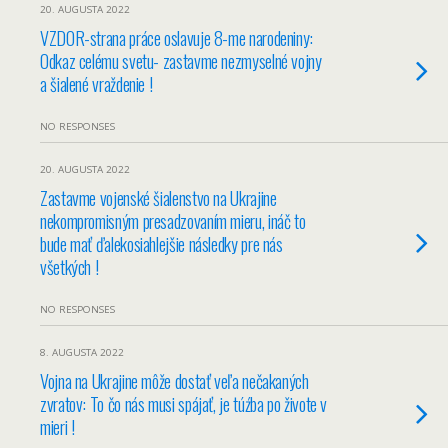
20. AUGUSTA 2022
VZDOR-strana práce oslavuje 8-me narodeniny:
Odkaz celému svetu- zastavme nezmyselné vojny
a šialené vraždenie !
NO RESPONSES
20. AUGUSTA 2022
Zastavme vojenské šialenstvo na Ukrajine
nekompromisným presadzovaním mieru, ináč to
bude mať ďalekosiahlejšie následky pre nás
všetkých !
NO RESPONSES
8. AUGUSTA 2022
Vojna na Ukrajine môže dostať veľa nečakaných
zvratov: To čo nás musi spájať, je túźba po živote v
mieri !