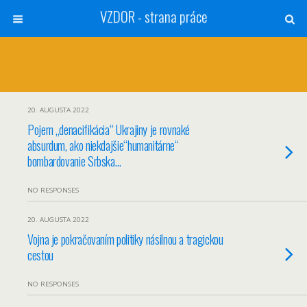
VZDOR - strana práce
20. AUGUSTA 2022
Pojem „denacifikácia“ Ukrajiny je rovnaké
absurdum, ako niekdajšie“humanitárne“
bombardovanie Srbska…
NO RESPONSES
20. AUGUSTA 2022
Vojna je pokračovaním politiky násilnou a tragickou
cestou
NO RESPONSES